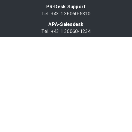
PR-Desk Support
Tel. +43 1 36060-5310
APA-Salesdesk
Tel. +43 1 36060-1234
comm@apa.at
Services
PR-Desk
APA-OTS-Video
APA-Fotoservice
Cookie-Präferenzen
OTS-App