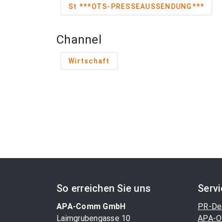
St ***OTS-PRESSEAUSSENDUNG***
Channel
Wirtschaft
So erreichen Sie uns
Serv
APA-Comm GmbH
PR-De
Laimgrubengasse 10
APA-O