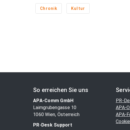
Chronik
Kultur
So erreichen Sie uns
Serv
APA-Comm GmbH
PR-De
Laimgrubengasse 10
APA-O
1060 Wien, Österreich
APA-F
Cookie
PR-Desk Support