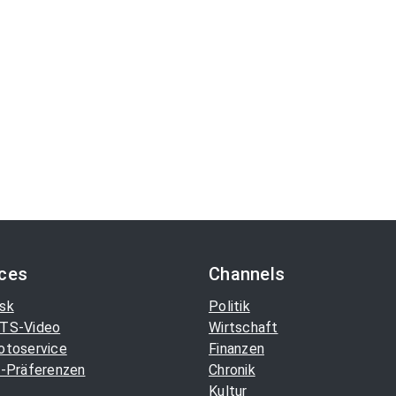
ices
Channels
sk
Politik
TS-Video
Wirtschaft
otoservice
Finanzen
-Präferenzen
Chronik
Kultur