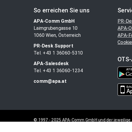
So erreichen Sie uns
Serv
APA-Comm GmbH
PR-De
Laimgrubengasse 10
APA-O
1060 Wien, Österreich
APA-F
Cookie
PR-Desk Support
Tel. +43 1 36060-5310
OTS-
APA-Salesdesk
Tel. +43 1 36060-1234
comm@apa.at
© 1997 - 2025 APA-Comm GmbH und der jeweilige 
vorbehalten.