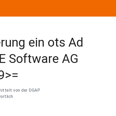
erung ein ots Ad
SE Software AG
9>=
mittelt von der DGAP
ortlich