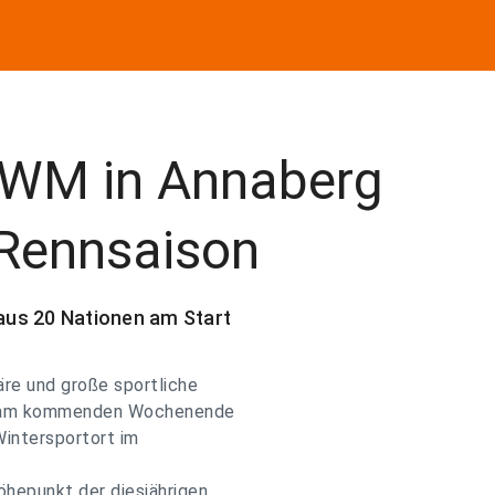
-WM in Annaberg
Rennsaison
aus 20 Nationen am Start
re und große sportliche
ind am kommenden Wochenende
Wintersportort im
hepunkt der diesjährigen