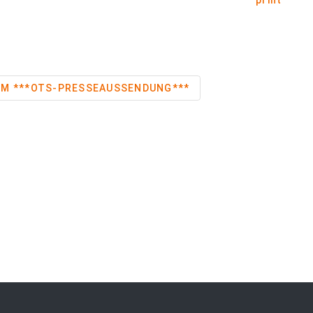
print
Schlittenhunde-WM ***OTS-PRESSEAUSSENDUNG***