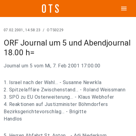
menu
07.02.2001, 14:58:23
/
OTS0229
ORF Journal um 5 und Abendjournal
18.00 h=
Journal um 5 vom Mi, 7. Feb 2001 17:00.00
1. Israel nach der Wahl... - Susanne Newrkla
2. Spitzelaffäre Zwischenstand... - Roland Weissmann
3. SPÖ zu EU Osterweiterung... - Klaus Webhofer
4. Reaktionen auf Justizminister Böhmdorfers
Bezirksgerichtevorschlag... - Brigitte
Handlos
5. Herren Abfahrt St. Anton... - Adi Niederkorn