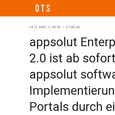
14.12.2000, 11:35:20
/
OTS0145
appsolut Enterp
2.0 ist ab sofort
appsolut softwa
Implementierun
Portals durch e