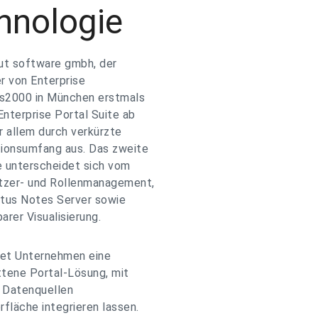
hnologie
ut software gmbh, der
r von Enterprise
ms2000 in München erstmals
Enterprise Portal Suite ab
r allem durch verkürzte
tionsumfang aus. Das zweite
e unterscheidet sich vom
utzer- und Rollenmanagement,
otus Notes Server sowie
rer Visualisierung.
etet Unternehmen eine
ttene Portal-Lösung, mit
d Datenquellen
fläche integrieren lassen.