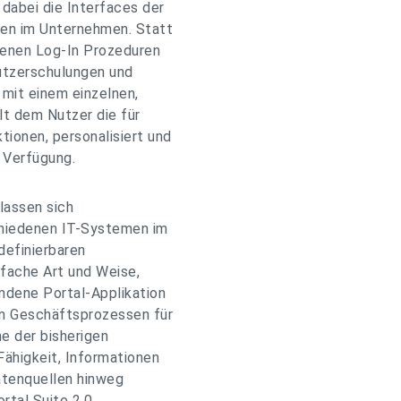
dabei die Interfaces der
en im Unternehmen. Statt
edenen Log-In Prozeduren
utzerschulungen und
 mit einem einzelnen,
lt dem Nutzer die für
ionen, personalisiert und
r Verfügung.
 lassen sich
chiedenen IT-Systemen im
definierbaren
nfache Art und Weise,
ndene Portal-Applikation
on Geschäftsprozessen für
e der bisherigen
ähigkeit, Informationen
tenquellen hinweg
rtal Suite 2.0