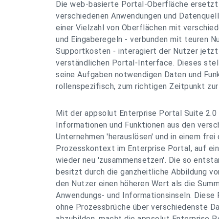
Die web-basierte Portal-Oberfläche ersetzt 
verschiedenen Anwendungen und Datenquell
einer Vielzahl von Oberflächen mit verschi
und Eingaberegeln - verbunden mit teuren N
Supportkosten - interagiert der Nutzer jetzt
verständlichen Portal-Interface. Dieses stel
seine Aufgaben notwendigen Daten und Funkt
rollenspezifisch, zum richtigen Zeitpunkt zu
Mit der appsolut Enterprise Portal Suite 2.0
Informationen und Funktionen aus den vers
Unternehmen 'herauslösen' und in einem frei 
Prozesskontext im Enterprise Portal, auf ei
wieder neu 'zusammensetzen'. Die so entsta
besitzt durch die ganzheitliche Abbildung v
den Nutzer einen höheren Wert als die Summ
Anwendungs- und Informationsinseln. Diese F
ohne Prozessbrüche über verschiedenste Da
abzubilden, macht die appsolut Enterprise Po