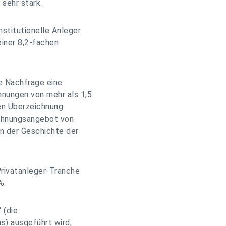
sehr stark.
nstitutionelle Anleger
einer 8,2-fachen
ie Nachfrage eine
hnungen von mehr als 1,5
hen Überzeichnung
ichnungsangebot von
in der Geschichte der
 Privatanleger-Tranche
%.
 (die
) ausgeführt wird,