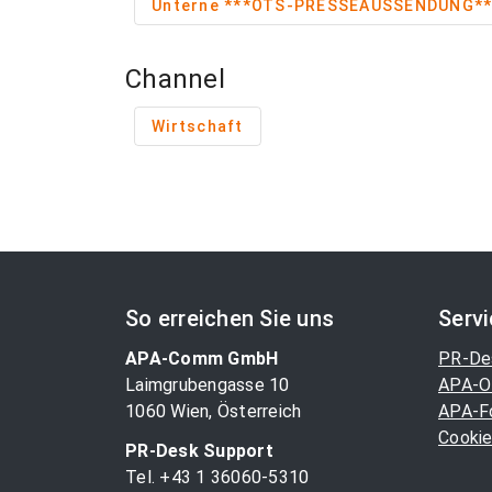
Unterne ***OTS-PRESSEAUSSENDUNG**
Channel
Wirtschaft
So erreichen Sie uns
Serv
APA-Comm GmbH
PR-De
Laimgrubengasse 10
APA-O
1060 Wien, Österreich
APA-F
Cookie
PR-Desk Support
Tel. +43 1 36060-5310