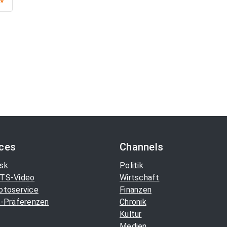
*
ices
Channels
sk
Politik
TS-Video
Wirtschaft
otoservice
Finanzen
-Präferenzen
Chronik
Kultur
Medien