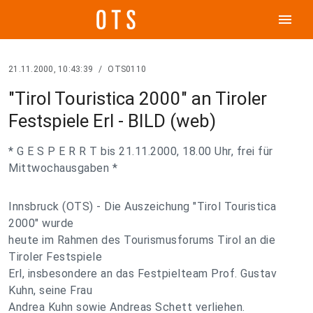
menu
21.11.2000, 10:43:39
/
OTS0110
"Tirol Touristica 2000" an Tiroler
Festspiele Erl - BILD (web)
* G E S P E R R T bis 21.11.2000, 18.00 Uhr, frei für
Mittwochausgaben *
Innsbruck (OTS) - Die Auszeichung "Tirol Touristica
2000" wurde
heute im Rahmen des Tourismusforums Tirol an die
Tiroler Festspiele
Erl, insbesondere an das Festpielteam Prof. Gustav
Kuhn, seine Frau
Andrea Kuhn sowie Andreas Schett verliehen.