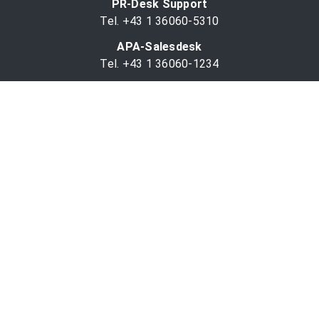
PR-Desk Support
Tel. +43 1 36060-5310
APA-Salesdesk
Tel. +43 1 36060-1234
comm@apa.at
Services
PR-Desk
APA-OTS-Video
APA-Fotoservice
Cookie-Präferenzen
OTS-App