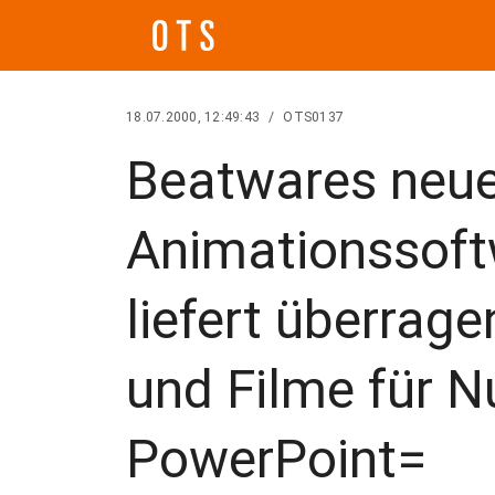
18.07.2000, 12:49:43
/
OTS0137
Beatwares neu
Animationssof
liefert überrag
und Filme für N
PowerPoint=