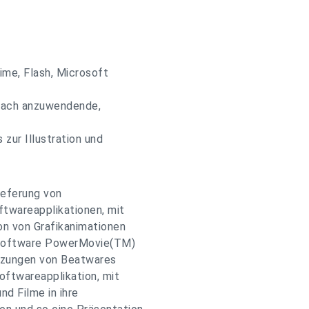
me, Flash, Microsoft
fach anzuwendende,
zur Illustration und
ieferung von
twareapplikationen, mit
on von Grafikanimationen
e Software PowerMovie(TM)
änzungen von Beatwares
oftwareapplikation, mit
d Filme in ihre