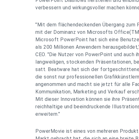
PowerPoint Diashows herstellen und einbind
verbessern und wirkungsvoller machen könne
"Mit dem flächendeckenden Übergang zum 
mit der Dominanz von Microsofts Office(T
Microsoft PowerPoint hat sich eine Benutze
als 200 Millionen Anwendern herausgebildet,
CEO. "Die Nutzer von PowerPoint und auch i
langweiligen, stockenden Präsentationen, bei
satt. Beatware hat sich der fortgeschritten
die sonst nur professionellen Grafikkünstler
angenommen und macht sie jetzt für alle Fa
Kommunikation, Marketing und Verkauf ersch
Mit dieser Innovation können sie ihre Präsen
reichhaltige und beeindruckende Illustratio
erweitern."
PowerMovie ist eines von mehreren Produkt
Markt gebracht hat, die sich an eine breite 