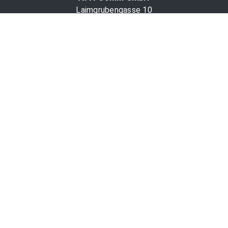
Laimgrubengasse 10
1060 Wien, Österreich
PR-Desk Support
Tel. +43 1 36060-5310
APA-Salesdesk
Tel. +43 1 36060-1234
comm@apa.at
Services
PR-Desk
APA-OTS-Video
APA-Fotoservice
Cookie-Präferenzen
OTS-App