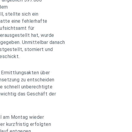
 dem
, stellte sich ein
atte eine fehlerhafte
ufsichtsamt für
erausgestellt hat, wurde
ngegeben. Unmittelbar danach
stgestellt, storniert und
eschickt.
 Ermittlungsakten über
chsetzung zu entscheiden
ie schnell unberechtigte
wichtig das Geschäft der
el am Montag wieder
r kurzfristig erfolgten
lauf entgegen.