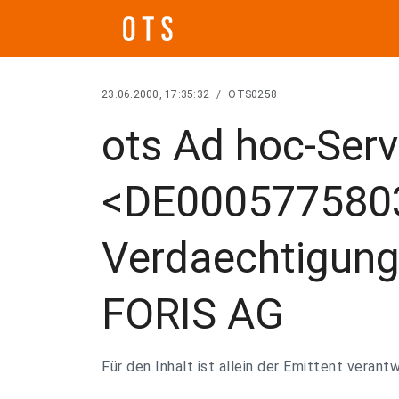
23.06.2000, 17:35:32
/
OTS0258
ots Ad hoc-Serv
<DE0005775803
Verdaechtigung
FORIS AG
Für den Inhalt ist allein der Emittent verantw