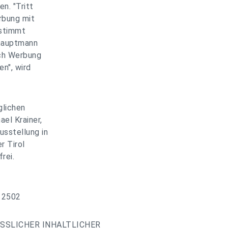
n. "Tritt
rbung mit
 stimmt
shauptmann
ich Werbung
n", wird
glichen
el Krainer,
usstellung in
r Tirol
rei.
, 2502
ESSLICHER INHALTLICHER