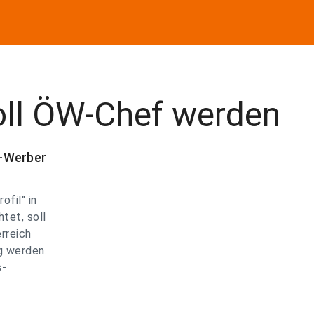
 soll ÖW-Chef werden
h-Werber
fil" in
tet, soll
rreich
g werden.
s-