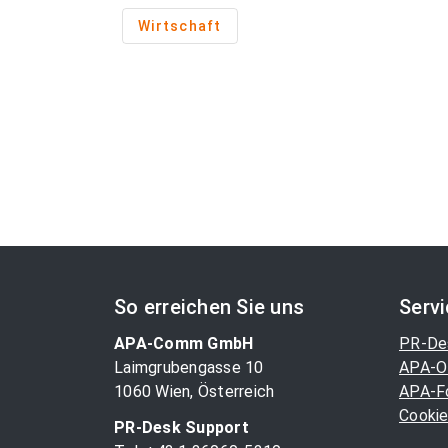
Wirtschaft
So erreichen Sie uns
Serv
APA-Comm GmbH
PR-De
Laimgrubengasse 10
APA-O
1060 Wien, Österreich
APA-F
Cookie
PR-Desk Support