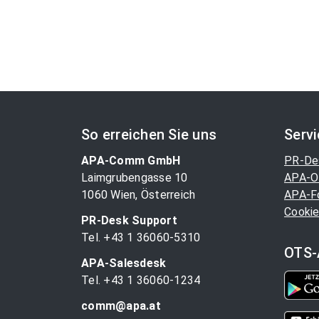
So erreichen Sie uns
Serv
APA-Comm GmbH
PR-De
Laimgrubengasse 10
APA-O
1060 Wien, Österreich
APA-F
Cookie
PR-Desk Support
Tel. +43 1 36060-5310
OTS-
APA-Salesdesk
Tel. +43 1 36060-1234
comm@apa.at