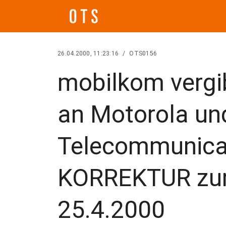
26.04.2000, 11:23:16
/
OTS0156
mobilkom vergi
an Motorola un
Telecommunicat
KORREKTUR zu
25.4.2000