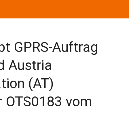
bt GPRS-Auftrag
d Austria
ion (AT)
r OTS0183 vom