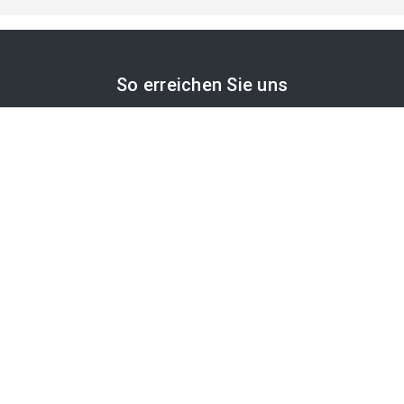
So erreichen Sie uns
APA-Comm GmbH
Laimgrubengasse 10
1060 Wien, Österreich
PR-Desk Support
Tel. +43 1 36060-5310
APA-Salesdesk
Tel. +43 1 36060-1234
comm@apa.at
Services
PR-Desk