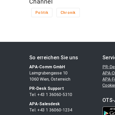
Channel
Politik
Chronik
So erreichen Sie uns
Serv
APA-Comm GmbH
PR-De
Laimgrubengasse 10
APA-O
1060 Wien, Österreich
APA-F
Cookie
PR-Desk Support
Tel. +43 1 36060-5310
OTS-
APA-Salesdesk
Tel. +43 1 36060-1234