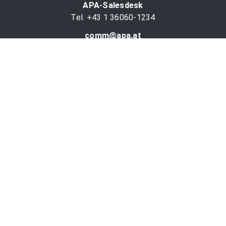
APA-Salesdesk
Tel. +43 1 36060-1234
comm@apa.at
Services
PR-Desk
APA-OTS-Video
APA-Fotoservice
Cookie-Präferenzen
OTS-App