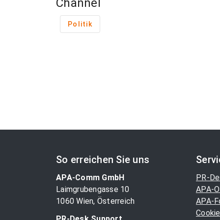
Channel
Politik
So erreichen Sie uns
Serv
APA-Comm GmbH
PR-De
Laimgrubengasse 10
APA-O
1060 Wien, Österreich
APA-F
Cookie
PR-Desk Support