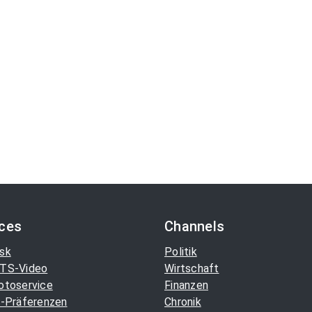
ices
Channels
sk
Politik
TS-Video
Wirtschaft
otoservice
Finanzen
-Präferenzen
Chronik