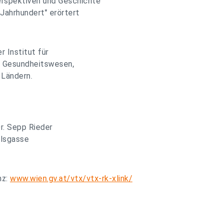
rspektiven und Geschichte
Jahrhundert" erörtert
 Institut für
- Gesundheitswesen,
 Ländern.
Dr. Sepp Rieder
elsgasse
nz:
www.wien.gv.at/vtx/vtx-rk-xlink/