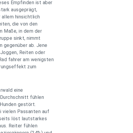
eses Empfinden ist aber
stark ausgeprägt,
 allem hinsichtlich
iten, die von den
m Maße, in dem der
gruppe sinkt, nimmt
rn gegenüber ab. Jene
 Joggen, Reiten oder
 Rad fahrer am wenigsten
erungseffekt zum
rwald eine
 Durchschnitt fühlen
 Hunden gestört.
i vielen Passanten auf
eits löst lautstarkes
us. Reiter fühlen
paziergängern (24%) und