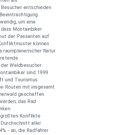
lten als
e Besucher entschieden
" Beeinträchtigung
twendig, um eine
, dass Montainbiker
nmut der Passanten auf
Konfliktmuster können
a raumplanerischer Natur
tretende
 der Waldbesucher
Montainbiker sind 1999
aft und Tourismus
ke-Routen mit insgesamt
nerwald geschaffen
t werden, das Rad
nken.
e größten Konflikte
Durchschnitt aller
4% - an, die Radfahrer