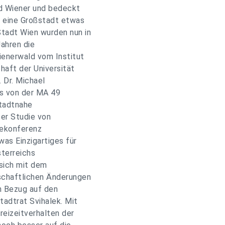
nd Wiener und bedeckt
r eine Großstadt etwas
Stadt Wien wurden nun in
Jahren die
ienerwald vom Institut
haft der Universität
. Dr. Michael
ls von der MA 49
Stadtnahe
ser Studie von
sekonferenz
was Einzigartiges für
sterreichs
 sich mit dem
lschaftlichen Änderungen
n Bezug auf den
tadtrat Svihalek. Mit
eizeitverhalten der