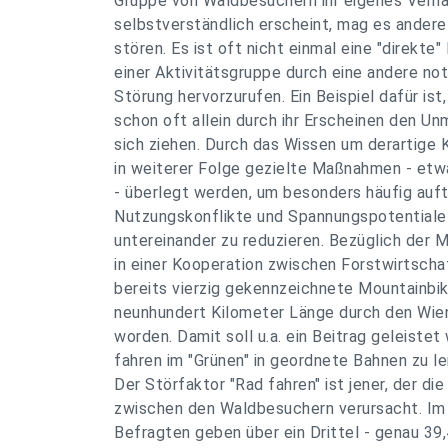
Gruppe von Waldbesuchern ihr eigenes Verha
selbstverständlich erscheint, mag es ander
stören. Es ist oft nicht einmal eine "direkte
einer Aktivitätsgruppe durch eine andere no
Störung hervorzurufen. Ein Beispiel dafür ist
schon oft allein durch ihr Erscheinen den U
sich ziehen. Durch das Wissen um derartige 
in weiterer Folge gezielte Maßnahmen - etw
- überlegt werden, um besonders häufig auf
Nutzungskonflikte und Spannungspotentiale
untereinander zu reduzieren. Bezüglich der 
in einer Kooperation zwischen Forstwirtsch
bereits vierzig gekennzeichnete Mountainbi
neunhundert Kilometer Länge durch den Wie
worden. Damit soll u.a. ein Beitrag geleiste
fahren im "Grünen" in geordnete Bahnen zu le
Der Störfaktor "Rad fahren" ist jener, der di
zwischen den Waldbesuchern verursacht. Im 
Befragten geben über ein Drittel - genau 39,