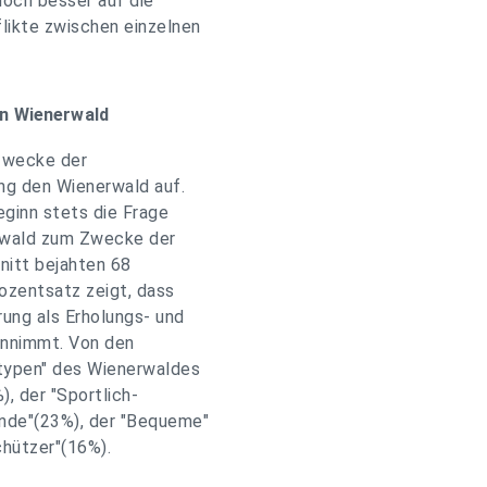
noch besser auf die
likte zwischen einzelnen
en Wienerwald
 Zwecke der
ng den Wienerwald auf.
eginn stets die Frage
erwald zum Zwecke der
nitt bejahten 68
rozentsatz zeigt, dass
ung als Erholungs- und
innimmt. Von den
typen" des Wienerwaldes
, der "Sportlich-
nde"(23%), der "Bequeme"
chützer"(16%).