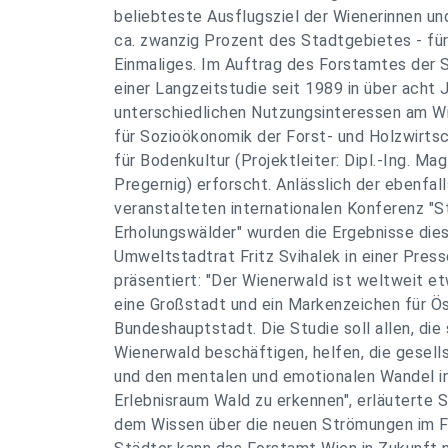
beliebteste Ausflugsziel der Wienerinnen u
ca. zwanzig Prozent des Stadtgebietes - fü
Einmaliges. Im Auftrag des Forstamtes der 
einer Langzeitstudie seit 1989 in über acht 
unterschiedlichen Nutzungsinteressen am W
für Sozioökonomik der Forst- und Holzwirtsc
für Bodenkultur (Projektleiter: Dipl.-Ing. Mag
Pregernig) erforscht. Anlässlich der ebenfal
veranstalteten internationalen Konferenz "
Erholungswälder" wurden die Ergebnisse die
Umweltstadtrat Fritz Svihalek in einer Pres
präsentiert: "Der Wienerwald ist weltweit et
eine Großstadt und ein Markenzeichen für Ö
Bundeshauptstadt. Die Studie soll allen, die
Wienerwald beschäftigen, helfen, die gesel
und den mentalen und emotionalen Wandel i
Erlebnisraum Wald zu erkennen", erläuterte S
dem Wissen über die neuen Strömungen im Fr