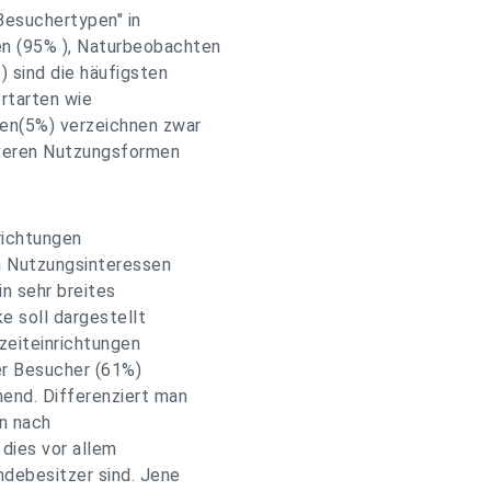
Besuchertypen" in
n (95% ), Naturbeobachten
) sind die häufigsten
rtarten wie
ten(5%) verzeichnen zwar
siveren Nutzungsformen
richtungen
ch Nutzungsinteressen
in sehr breites
e soll dargestellt
izeiteinrichtungen
er Besucher (61%)
hend. Differenziert man
n nach
 dies vor allem
debesitzer sind. Jene