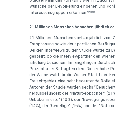
Städter kann das Forstamt Wien in Zukunft 
Wünsche der Bevölkerung eingehen und Konf
Interessensgruppen erkennen.****
21 Millionen Menschen besuchen jährlich d
21 Millionen Menschen suchen jährlich zum
Entspannung sowie der sportlichen Betätigu
Bei den Interviews zu der Studie wurde zu B
gestellt, ob die Interviewpartner den Wien
Erholung besuchen. Im langjährigen Durchsch
Prozent aller Befragten dies. Dieser hohe P
der Wienerwald für die Wiener Stadtbevölker
Freizeitgebiet eine sehr bedeutende Rolle e
Autoren der Studie wurden sechs "Besucher
herausgefunden: der "Naturbeobachter" (21%)
Unbekümmerte" (10%), der "Bewegungsliebe
(14%), der "Gesellige" (16%) und der "Naturs