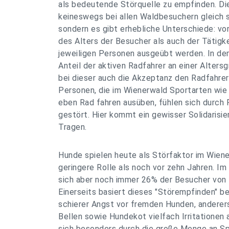
als bedeutende Störquelle zu empfinden. Di
keineswegs bei allen Waldbesuchern gleich 
sondern es gibt erhebliche Unterschiede: vor
des Alters der Besucher als auch der Tätigke
jeweiligen Personen ausgeübt werden. In de
Anteil der aktiven Radfahrer an einer Alters
bei dieser auch die Akzeptanz den Radfahre
Personen, die im Wienerwald Sportarten wie
eben Rad fahren ausüben, fühlen sich durch
gestört. Hier kommt ein gewisser Solidarisi
Tragen.
Hunde spielen heute als Störfaktor im Wiene
geringere Rolle als noch vor zehn Jahren. Im
sich aber noch immer 26% der Besucher von
Einerseits basiert dieses "Störempfinden" be
schierer Angst vor fremden Hunden, anderers
Bellen sowie Hundekot vielfach Irritationen a
sich besonders durch die große Menge an S