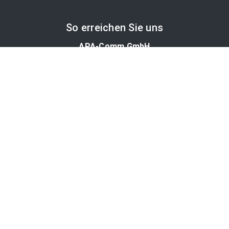
So erreichen Sie uns
APA-Comm GmbH
Laimgrubengasse 10
1060 Wien, Österreich
PR-Desk Support
Tel. +43 1 36060-5310
APA-Salesdesk
Tel. +43 1 36060-1234
comm@apa.at
Services
PR-Desk
APA-OTS-Video
APA-Fotoservice