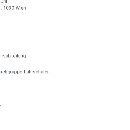
 Uhr
3, 1030 Wien
hrsabteilung
Fachgruppe Fahrschulen
,