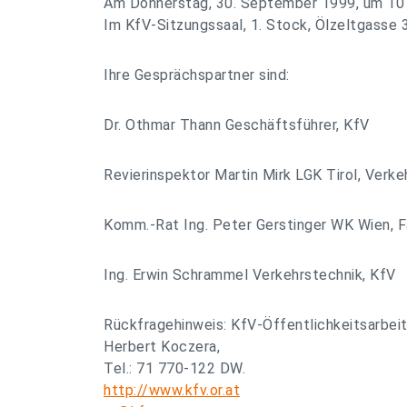
Am Donnerstag, 30. September 1999, um 10
Im KfV-Sitzungssaal, 1. Stock, Ölzeltgasse 
Ihre Gesprächspartner sind:
Dr. Othmar Thann Geschäftsführer, KfV
Revierinspektor Martin Mirk LGK Tirol, Verke
Komm.-Rat Ing. Peter Gerstinger WK Wien, 
Ing. Erwin Schrammel Verkehrstechnik, KfV
Rückfragehinweis: KfV-Öffentlichkeitsarbeit
Herbert Koczera,
Tel.: 71 770-122 DW.
http://www.kfv.or.at