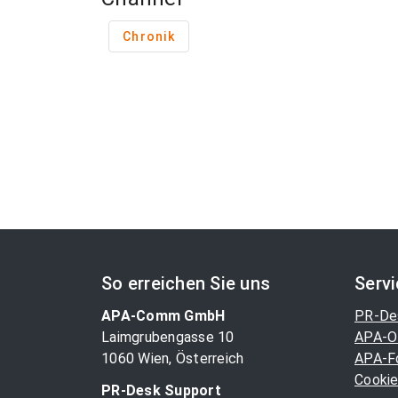
Chronik
So erreichen Sie uns
Serv
APA-Comm GmbH
PR-De
Laimgrubengasse 10
APA-O
1060 Wien, Österreich
APA-F
Cookie
PR-Desk Support