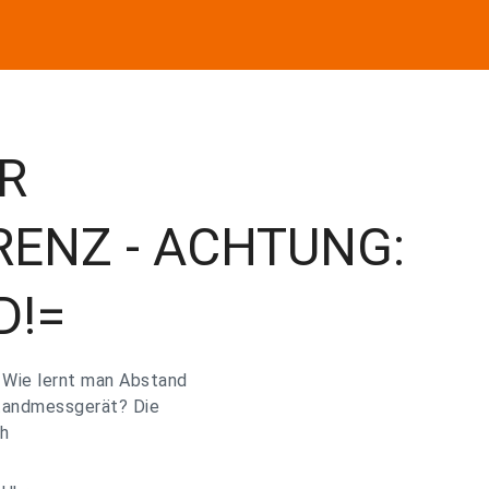
R
ENZ - ACHTUNG:
D!=
? Wie lernt man Abstand
standmessgerät? Die
h