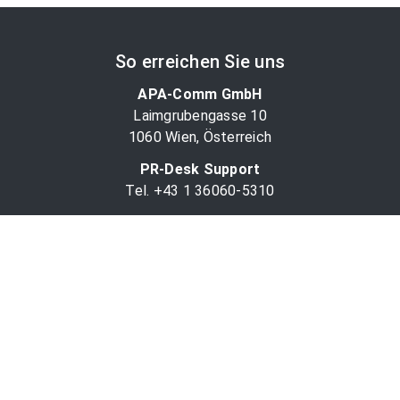
So erreichen Sie uns
APA-Comm GmbH
Laimgrubengasse 10
1060 Wien, Österreich
PR-Desk Support
Tel. +43 1 36060-5310
APA-Salesdesk
Tel. +43 1 36060-1234
comm@apa.at
Services
PR-Desk
APA-OTS-Video