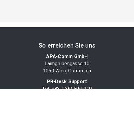
So erreichen Sie uns
APA-Comm GmbH
Laimgrubengasse 10
1060 Wien, Österreich
PR-Desk Support
Tel. +43 1 36060-5310
APA-Salesdesk
Tel. +43 1 36060-1234
comm@apa.at