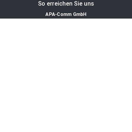
So erreichen Sie uns
APA-Comm GmbH
Laimgrubengasse 10
1060 Wien, Österreich
PR-Desk Support
Tel. +43 1 36060-5310
APA-Salesdesk
Tel. +43 1 36060-1234
comm@apa.at
Services
PR-Desk
APA-OTS-Video
APA-Fotoservice
Cookie-Präferenzen