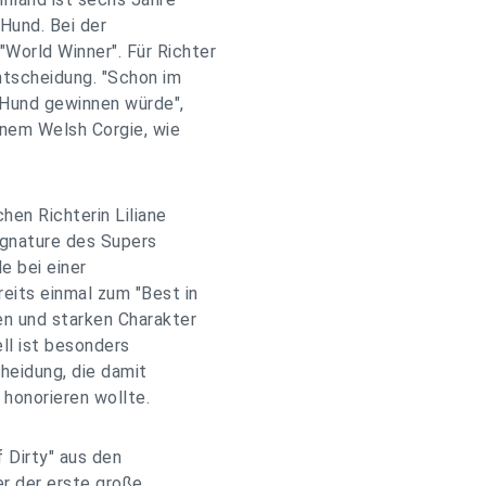
 Hund. Bei der
World Winner". Für Richter
ntscheidung. "Schon im
 Hund gewinnen würde",
einem Welsh Corgie, wie
hen Richterin Liliane
ignature des Supers
e bei einer
reits einmal zum "Best in
en und starken Charakter
ell ist besonders
cheidung, die damit
honorieren wollte.
 Dirty" aus den
r der erste große