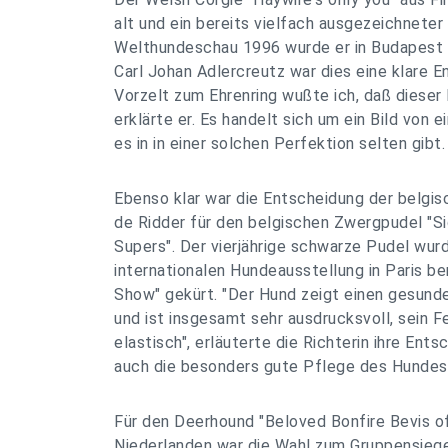
alt und ein bereits vielfach ausgezeichneter
Welthundeschau 1996 wurde er in Budapest "
Carl Johan Adlercreutz war dies eine klare E
Vorzelt zum Ehrenring wußte ich, daß dieser
erklärte er. Es handelt sich um ein Bild von 
es in in einer solchen Perfektion selten gibt.
Ebenso klar war die Entscheidung der belgisc
de Ridder für den belgischen Zwergpudel "S
Supers". Der vierjährige schwarze Pudel wurd
internationalen Hundeausstellung in Paris be
Show" gekürt. "Der Hund zeigt einen gesund
und ist insgesamt sehr ausdrucksvoll, sein F
elastisch", erläuterte die Richterin ihre Ents
auch die besonders gute Pflege des Hundes 
Für den Deerhound "Beloved Bonfire Bevis of
Niederlanden war die Wahl zum Gruppensiege