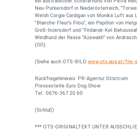
ein australischer Schäferhund von Petra Rei
Neu-Purkersdorf in Niederösterreich, "Torwen
Welsh Corgie Cardigan von Monika Luft aus 
"Blanche-Fleur's Filou", ein Papillon von Hel
Groß-Inzersdorf und "Firdansk-Kel Behoussaha
Windhund der Rasse "Azawakh" von Andraschk
(OÖ).
(Siehe auch OTS-BILD
www.ots.apa.at/file-
Rückfragehinweis: PR-Agentur Stratcom
Pressestelle Euro Dog Show
Tel.: 0676-367 20 60
(Schluß)
*** OTS-ORIGINALTEXT UNTER AUSSCHLI