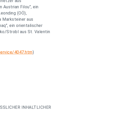
chetzer aus
 Austrian Filou", ein
Leonding (OÖ),
ga Marksteiner aus
q", ein orientalischer
o/Strobl aus St. Valentin
service/4047.htm
)
ESSLICHER INHALTLICHER