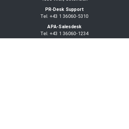
PR-Desk Support
Tel. +43 1 36060-5310
APA-Salesdesk
Tel. +43 1 36060-1234
comm@apa.at
Services
PR-Desk
APA-OTS-Video
APA-Fotoservice
Cookie-Präferenzen
OTS-App