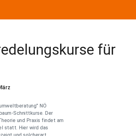
redelungskurse für
März
e umweltberatung" NÖ
baum-Schnittkurse. Der
heorie und Praxis findet am
l statt. Hier wird das
ezeigt und solcherart