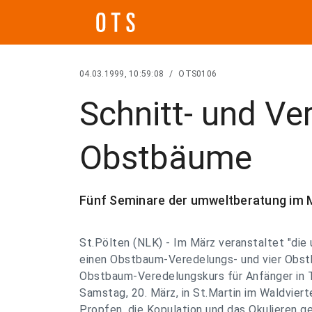
04.03.1999, 10:59:08
/
OTS0106
Schnitt- und Ve
Obstbäume
Fünf Seminare der umweltberatung im 
St.Pölten (NLK) - Im März veranstaltet "di
einen Obstbaum-Veredelungs- und vier Obst
Obstbaum-Veredelungskurs für Anfänger in T
Samstag, 20. März, in St.Martin im Waldvierte
Propfen, die Kopulation und das Okulieren g