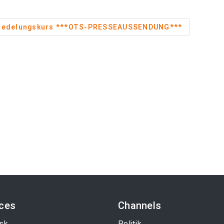
Schnitt- und Veredelungskurs ***OTS-PRESSEAUSSENDUNG***
ices
Channels
sk
Politik