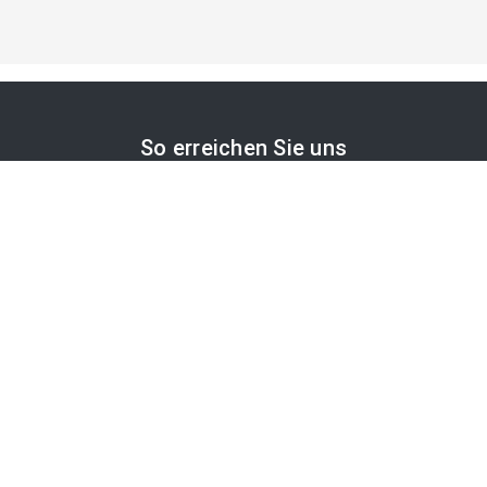
So erreichen Sie uns
APA-Comm GmbH
Laimgrubengasse 10
1060 Wien, Österreich
PR-Desk Support
Tel. +43 1 36060-5310
APA-Salesdesk
Tel. +43 1 36060-1234
comm@apa.at
Services