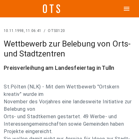
menu
10.11.1998, 11:06:41
/
OTS0120
Wettbewerb zur Belebung von Orts-
und Stadtzentren
Preisverleihung am Landesfeiertag in Tulln
St.Pölten (NLK) - Mit dem Wettbewerb "Ortskern
kreativ" wurde im
November des Vorjahres eine landesweite Initiative zur
Belebung von
Orts- und Stadtkernen gestartet. 49 Werbe- und
Interessengemeinschaften sowie Gemeinden haben
Projekte eingereicht.
Sie wollen damit nicht nur Anreize für Ideen zur Stadt-