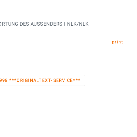
ORTUNG DES AUSSENDERS | NLK/NLK
print
Aktion Toy Run 1998 ***ORIGINALTEXT-SERVICE***