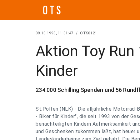
09.10.1998, 11:31:47
/
OTS0121
Aktion Toy Run 
Kinder
234.000 Schilling Spenden und 56 Rundf
St.Pölten (NLK) - Die alljährliche Motorrad-
- Biker für Kinder", die seit 1993 von der Ge
benachteiligten Kindern Aufmerksamkeit un
und Geschenken zukommen läßt, hat heuer un
Landeskinderheime zum Ziel gehabt. Die Ben