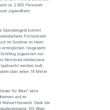
 und ca. 2.000 Personen
- und Jugendheim
ene Spendengeld kommt
deskinderheim Pottenstein
 auch im Sommer im Heim
en ermöglichen. Insgesamt
Schilling zugunsten von
pro Motorrad mindestens
mitgebracht werden muß,
zudem über einen 18 Meter
nder für Biker" aktiv
dheimen und im
nd Malwettbewerb. Dank der
äudereinigung, VIE Wien