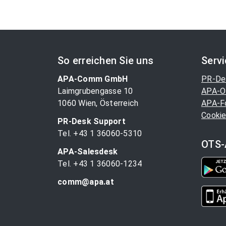
So erreichen Sie uns
Serv
APA-Comm GmbH
PR-De
Laimgrubengasse 10
APA-O
1060 Wien, Österreich
APA-F
Cookie
PR-Desk Support
Tel. +43 1 36060-5310
OTS-
APA-Salesdesk
Tel. +43 1 36060-1234
comm@apa.at