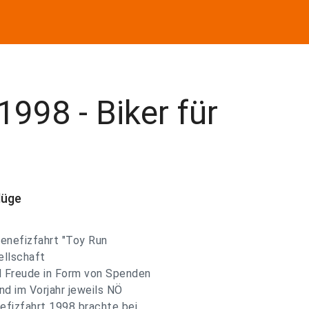
1998 - Biker für
lüge
Benefizfahrt "Toy Run
sellschaft
d Freude in Form von Spenden
d im Vorjahr jeweils NÖ
efizfahrt 1998 brachte bei