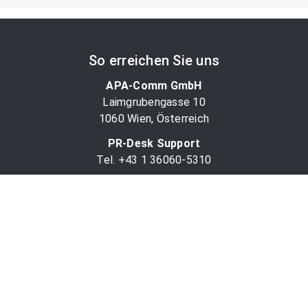
So erreichen Sie uns
APA-Comm GmbH
Laimgrubengasse 10
1060 Wien, Österreich
PR-Desk Support
Tel. +43 1 36060-5310
APA-Salesdesk
Tel. +43 1 36060-1234
comm@apa.at
Services
PR-Desk