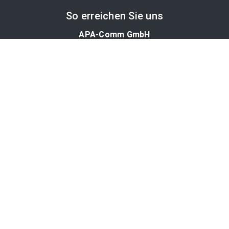
So erreichen Sie uns
APA-Comm GmbH
Laimgrubengasse 10
1060 Wien, Österreich
PR-Desk Support
Tel. +43 1 36060-5310
APA-Salesdesk
Tel. +43 1 36060-1234
comm@apa.at
Services
PR-Desk
APA-OTS-Video
APA-Fotoservice
Cookie-Präferenzen