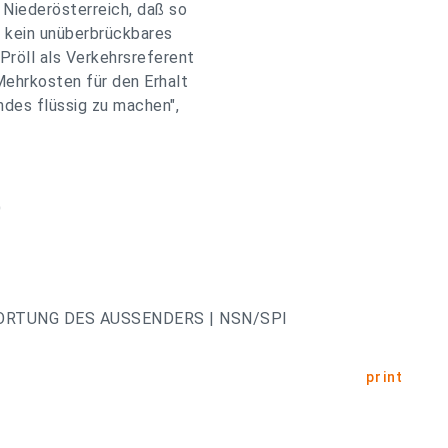
 Niederösterreich, daß so
, kein unüberbrückbares
röll als Verkehrsreferent
Mehrkosten für den Erhalt
ndes flüssig zu machen",
Ö
ORTUNG DES AUSSENDERS | NSN/SPI
print