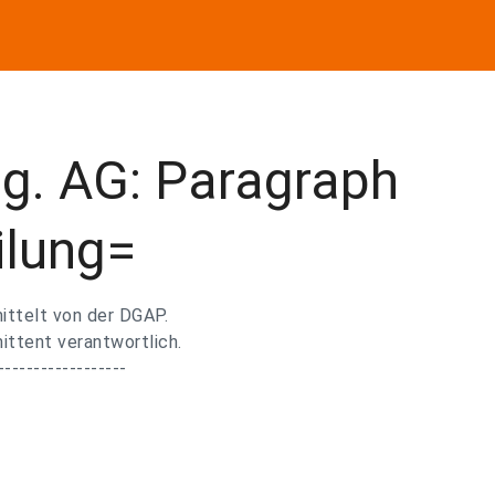
g. AG: Paragraph
ilung=
ttelt von der DGAP.
mittent verantwortlich.
------------------