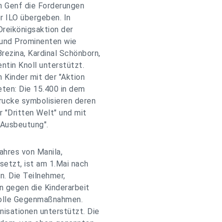
in Genf die Forderungen
r ILO übergeben. In
Dreikönigsaktion der
 und Prominenten wie
rezina, Kardinal Schönborn,
ntin Knoll unterstützt.
n Kinder mit der "Aktion
ten: Die 15.400 in dem
ucke symbolisieren deren
r "Dritten Welt" und mit
Ausbeutung".
ahres von Manila,
etzt, ist am 1.Mai nach
n. Die Teilnehmer,
en gegen die Kinderarbeit
nvolle Gegenmaßnahmen.
isationen unterstützt. Die