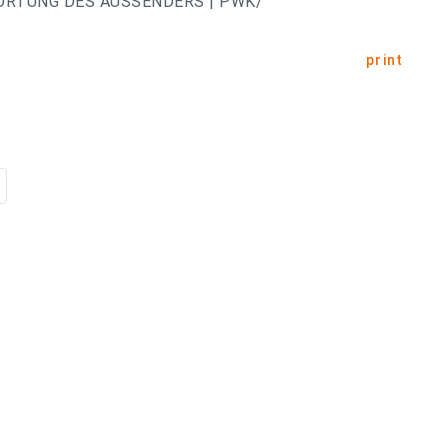
ORTUNG DES AUSSENDERS | PWK/
print