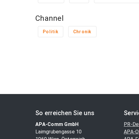
Channel
Politik
Chronik
So erreichen Sie uns
Serv
APA-Comm GmbH
PR-De
Laimgrubengasse 10
APA-O