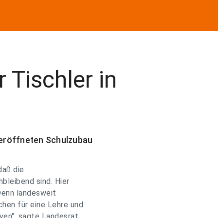
 Tischler in
eröffneten Schulzubau
daß die
hbleibend sind. Hier
Denn landesweit
hen für eine Lehre und
ven", sagte Landesrat