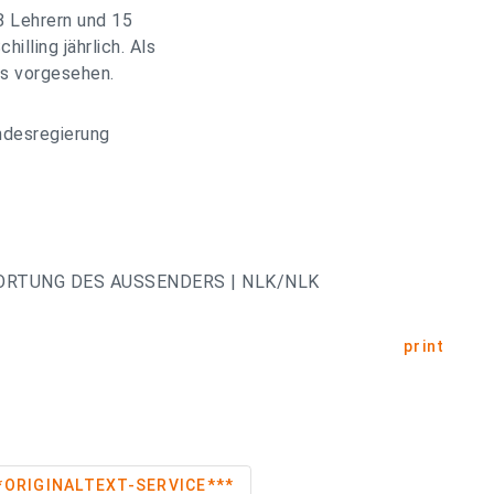
8 Lehrern und 15
illing jährlich. Als
ts vorgesehen.
ndesregierung
ORTUNG DES AUSSENDERS | NLK/NLK
print
ufsschule ***ORIGINALTEXT-SERVICE***