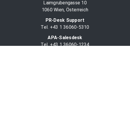
Laimgrubengasse 10
1060 Wien, Österreich
PR-Desk Support
Tel. +43 1 36060-5310
APA-Salesdesk
Tel. +43 1 36060-1234
comm@apa.at
Services
PR-Desk
APA-OTS-Video
APA-Fotoservice
Cookie-Präferenzen
OTS-App