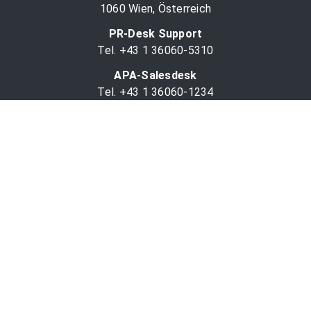
1060 Wien, Österreich
PR-Desk Support
Tel. +43 1 36060-5310
APA-Salesdesk
Tel. +43 1 36060-1234
comm@apa.at
Services
PR-Desk
APA-OTS-Video
APA-Fotoservice
Cookie-Präferenzen
OTS-App