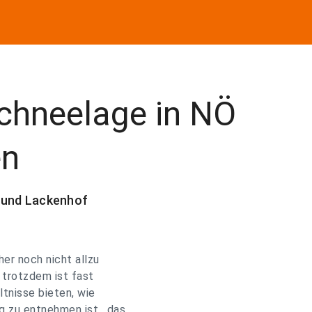
chneelage in NÖ
en
g und Lackenhof
er noch nicht allzu
 trotzdem ist fast
ltnisse bieten, wie
 zu entnehmen ist , das