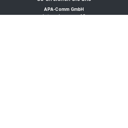
APA-Comm GmbH
Laimgrubengasse 10
1060 Wien, Österreich
PR-Desk Support
Tel. +43 1 36060-5310
APA-Salesdesk
Tel. +43 1 36060-1234
comm@apa.at
Services
PR-Desk
APA-OTS-Video
APA-Fotoservice
Cookie-Präferenzen