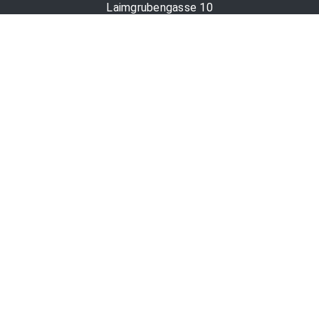
Laimgrubengasse 10
1060 Wien, Österreich
PR-Desk Support
Tel. +43 1 36060-5310
APA-Salesdesk
Tel. +43 1 36060-1234
comm@apa.at
Services
PR-Desk
APA-OTS-Video
APA-Fotoservice
Cookie-Präferenzen
OTS-App