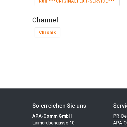
Ruß ***ORIGINALTEXT-SERVICE***
Channel
Chronik
So erreichen Sie uns
Serv
APA-Comm GmbH
PR-De
Laimgrubengasse 10
APA-O