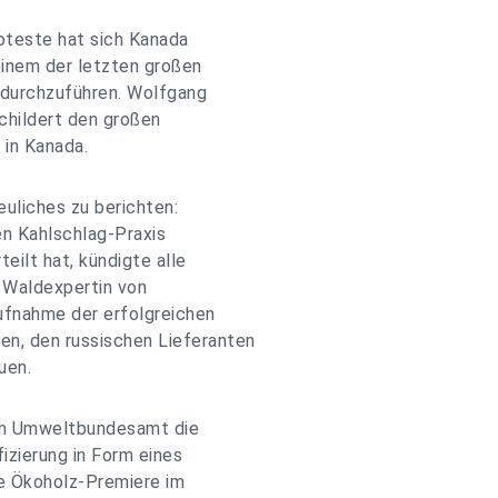
oteste hat sich Kanada
 einem der letzten großen
durchzuführen. Wolfgang
schildert den großen
in Kanada.
euliches zu berichten:
en Kahlschlag-Praxis
eilt hat, kündigte alle
, Waldexpertin von
ufnahme der erfolgreichen
n, den russischen Lieferanten
uen.
om Umweltbundesamt die
izierung in Form eines
he Ökoholz-Premiere im