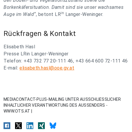
den Boden- und Vegetationszustand sowie die
Borkenkäfersituation. Damit sind sie unser wachsames
in
Auge im Wald“
, betont LR
Langer-Weninger.
Rückfragen & Kontakt
Elisabeth Hasl
Presse LRin Langer-Weninger
Telefon: +43 732 77 20-111 46, +43 664 600 72-111 46
E-mail:
elisabeth.hasl@ooe.gv.at
MEDIACONTACT-PLUS-MAILING UNTER AUSSCHLIESSLICHER
INHALTLICHER VERANTWORTUNG DES AUSSENDERS -
WWW.OTS.AT |