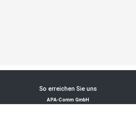
So erreichen Sie uns
APA-Comm GmbH
Laimgrubengasse 10
1060 Wien, Österreich
PR-Desk Support
Tel. +43 1 36060-5310