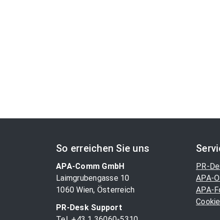
So erreichen Sie uns
Serv
APA-Comm GmbH
PR-De
Laimgrubengasse 10
APA-O
1060 Wien, Österreich
APA-F
Cookie
PR-Desk Support
Tel. +43 1 36060-5310