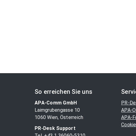
So erreichen Sie uns
Serv
APA-Comm GmbH
PR-De
Laimgrubengasse 10
APA-O
1060 Wien, Österreich
APA-F
Cookie
PR-Desk Support
Tel. +43 1 36060-5310