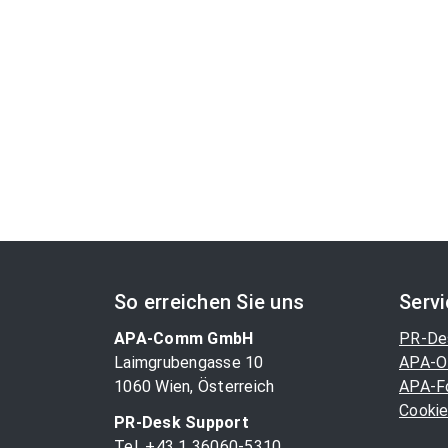
So erreichen Sie uns
Serv
APA-Comm GmbH
PR-De
Laimgrubengasse 10
APA-O
1060 Wien, Österreich
APA-F
Cookie
PR-Desk Support
Tel. +43 1 36060-5310