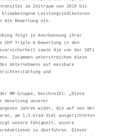
ntensität im Zeitraum von 2019 bis

 klimabezogene Leistungsindikatoren

n die Bewertung ein.

nking folgt in Anerkennung ihrer

e CDP Triple-A-Bewertung in den

ssersicherheit sowie die von der SBTi

ens. Zusammen unterstreichen diese

des Unternehmens auf messbare

erichterstattung und

der MM Gruppe, beschreibt: „Diese

e Umsetzung unserer

angenen Jahren wider, die auf von der

aren, am 1,5-Grad-Ziel ausgerichteten

eigt unsere Fähigkeit, unsere

sreduktionen zu überführen. Dieser
