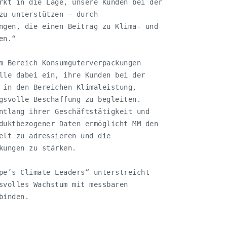
rkt in die Lage, unsere Kunden bei der

zu unterstützen – durch

ngen, die einen Beitrag zu Klima- und

n.“

m Bereich Konsumgüterverpackungen

lle dabei ein, ihre Kunden bei der

 in den Bereichen Klimaleistung,

gsvolle Beschaffung zu begleiten.

ntlang ihrer Geschäftstätigkeit und

duktbezogener Daten ermöglicht MM den

elt zu adressieren und die

kungen zu stärken.

pe’s Climate Leaders“ unterstreicht

svolles Wachstum mit messbaren

inden.
