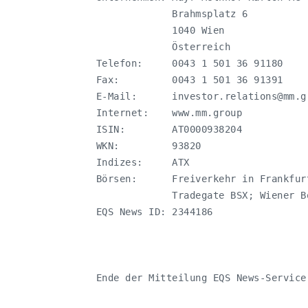
                Brahmsplatz 6

                1040 Wien

                Österreich

   Telefon:     0043 1 501 36 91180

   Fax:         0043 1 501 36 91391

   E-Mail:      
investor.relations@mm.g
   Internet:    www.mm.group

   ISIN:        AT0000938204

   WKN:         93820

   Indizes:     ATX

   Börsen:      Freiverkehr in Frankfur
                Tradegate BSX; Wiener B
   EQS News ID: 2344186

   Ende der Mitteilung EQS News-Service
