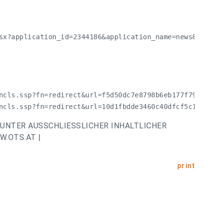
sx?application_id=2344186&application_name=news&site_
ncls.ssp?fn=redirect&url=f5d50dc7e8798b6eb177f7955e59
ncls.ssp?fn=redirect&url=10d1fbdde3460c40dfcf5c1bdd3b
UNTER AUSSCHLIESSLICHER INHALTLICHER
.OTS.AT |
print