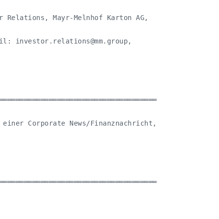
r Relations, Mayr-Melnhof Karton AG,

il: 
investor.relations@mm.group
,

══════════════════════════════════════

 einer Corporate News/Finanznachricht,

══════════════════════════════════════
