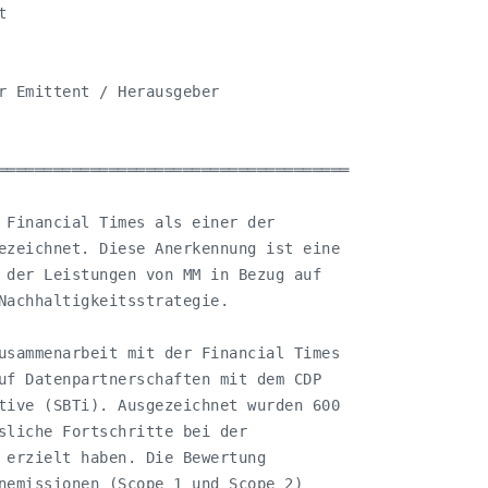


r Emittent / Herausgeber

══════════════════════════════════════

 Financial Times als einer der

ezeichnet. Diese Anerkennung ist eine

 der Leistungen von MM in Bezug auf

Nachhaltigkeitsstrategie.

usammenarbeit mit der Financial Times

uf Datenpartnerschaften mit dem CDP

tive (SBTi). Ausgezeichnet wurden 600

sliche Fortschritte bei der

 erzielt haben. Die Bewertung

nemissionen (Scope 1 und Scope 2)
