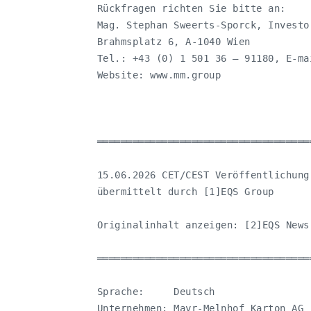
   Rückfragen richten Sie bitte an:

   Mag. Stephan Sweerts-Sporck, Investo
   Brahmsplatz 6, A-1040 Wien

   Tel.: +43 (0) 1 501 36 – 91180, E-ma
   Website: www.mm.group

   ════════════════════════════════════
   15.06.2026 CET/CEST Veröffentlichung
   übermittelt durch [1]EQS Group

   Originalinhalt anzeigen: [2]EQS News

   ════════════════════════════════════
   Sprache:     Deutsch

   Unternehmen: Mayr-Melnhof Karton AG
