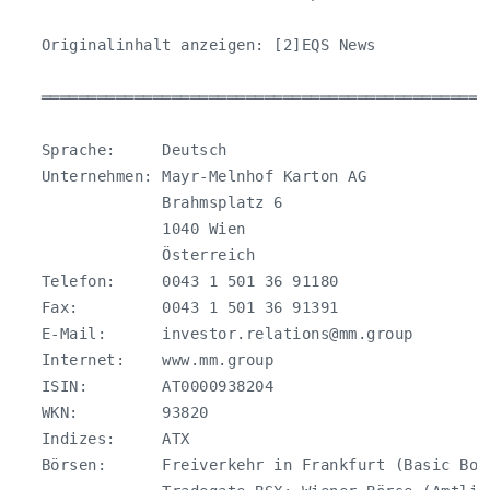
   Originalinhalt anzeigen: [2]EQS News

   ════════════════════════════════════════════════
   Sprache:     Deutsch

   Unternehmen: Mayr-Melnhof Karton AG

                Brahmsplatz 6

                1040 Wien

                Österreich

   Telefon:     0043 1 501 36 91180

   Fax:         0043 1 501 36 91391

   E-Mail:      
investor.relations@mm.group
   Internet:    www.mm.group

   ISIN:        AT0000938204

   WKN:         93820

   Indizes:     ATX

   Börsen:      Freiverkehr in Frankfurt (Basic Boa