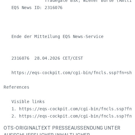
                Tradegate BSX; Wiener Börse (Amtlich
   EQS News ID: 2316076

   Ende der Mitteilung EQS News-Service

   2316076  28.04.2026 CET/CEST

   https://eqs-cockpit.com/cgi-bin/fncls.ssp?fn=sho
References

   Visible links

   1. https://eqs-cockpit.com/cgi-bin/fncls.ssp?fn=
   2. https://eqs-cockpit.com/cgi-bin/fncls.ssp?fn=
OTS-ORIGINALTEXT PRESSEAUSSENDUNG UNTER