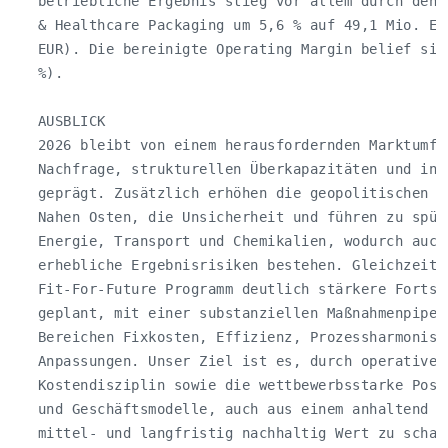
   betriebliche Ergebnis stieg vor allem durch den 
   & Healthcare Packaging um 5,6 % auf 49,1 Mio. EUR
   EUR). Die bereinigte Operating Margin belief sic
   %).

   AUSBLICK

   2026 bleibt von einem herausfordernden Marktumfel
   Nachfrage, strukturellen Überkapazitäten und inte
   geprägt. Zusätzlich erhöhen die geopolitischen S
   Nahen Osten, die Unsicherheit und führen zu spürb
   Energie, Transport und Chemikalien, wodurch auch 
   erhebliche Ergebnisrisiken bestehen. Gleichzeiti
   Fit-For-Future Programm deutlich stärkere Fortsc
   geplant, mit einer substanziellen Maßnahmenpipel
   Bereichen Fixkosten, Effizienz, Prozessharmonisi
   Anpassungen. Unser Ziel ist es, durch operative E
   Kostendisziplin sowie die wettbewerbsstarke Posi
   und Geschäftsmodelle, auch aus einem anhaltend s
   mittel- und langfristig nachhaltig Wert zu schaff