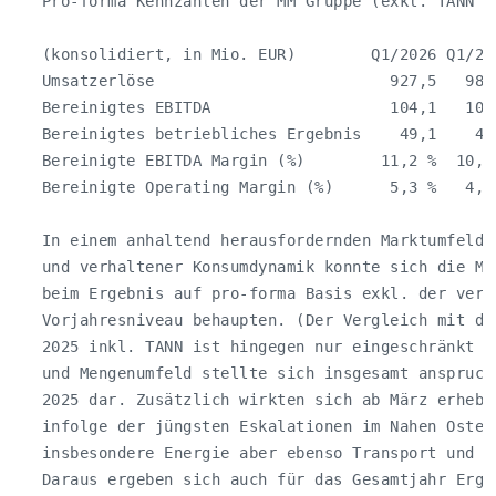
   Pro-forma Kennzahlen der MM Gruppe (exkl. TANN Gr
   (konsolidiert, in Mio. EUR)        Q1/2026 Q1/202
   Umsatzerlöse                         927,5   986,
   Bereinigtes EBITDA                   104,1   104,
   Bereinigtes betriebliches Ergebnis    49,1    46,
   Bereinigte EBITDA Margin (%)        11,2 %  10,6 
   Bereinigte Operating Margin (%)      5,3 %   4,7 
   In einem anhaltend herausfordernden Marktumfeld 
   und verhaltener Konsumdynamik konnte sich die MM
   beim Ergebnis auf pro-forma Basis exkl. der verä
   Vorjahresniveau behaupten. (Der Vergleich mit de
   2025 inkl. TANN ist hingegen nur eingeschränkt a
   und Mengenumfeld stellte sich insgesamt anspruch
   2025 dar. Zusätzlich wirkten sich ab März erhebl
   infolge der jüngsten Eskalationen im Nahen Osten 
   insbesondere Energie aber ebenso Transport und Ch
   Daraus ergeben sich auch für das Gesamtjahr Erge