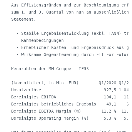
   Aus Effizienzgründen und zur Beschleunigung erfo
   zum 1. und 3. Quartal von nun an ausschließlich ü
   Statement.

     • Stabile Ergebnisentwicklung (exkl. TANN) trot
       Rahmenbedingungen

     • Erheblicher Kosten- und Ergebnisdruck aus geo
     • Wirksame Gegensteuerung durch Fit-For-Future 
   Kennzahlen der MM Gruppe ‑ IFRS

   (konsolidiert, in Mio. EUR)        Q1/2026 Q1/202
   Umsatzerlöse                         927,5 1.042,
   Bereinigtes EBITDA                   104,1   119,
   Bereinigtes betriebliches Ergebnis    49,1    61,
   Bereinigte EBITDA Margin (%)        11,2 %  11,4 
   Bereinigte Operating Margin (%)      5,3 %   5,8 