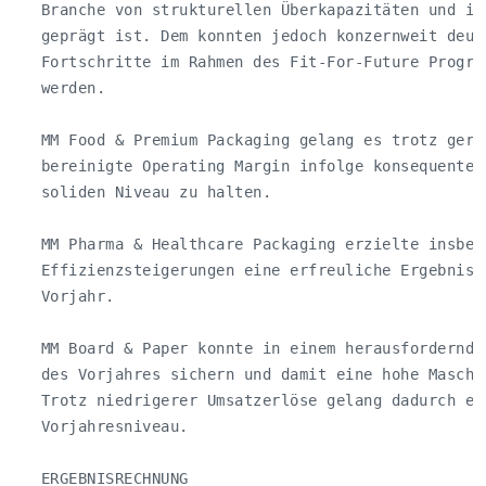
   Branche von strukturellen Überkapazitäten und int
   geprägt ist. Dem konnten jedoch konzernweit deutl
   Fortschritte im Rahmen des Fit-For-Future Program
   werden.

   MM Food & Premium Packaging gelang es trotz geri
   bereinigte Operating Margin infolge konsequenter
   soliden Niveau zu halten.

   MM Pharma & Healthcare Packaging erzielte insbeso
   Effizienzsteigerungen eine erfreuliche Ergebnisv
   Vorjahr.

   MM Board & Paper konnte in einem herausfordernde
   des Vorjahres sichern und damit eine hohe Maschi
   Trotz niedrigerer Umsatzerlöse gelang dadurch ei
   Vorjahresniveau.

   ERGEBNISRECHNUNG
